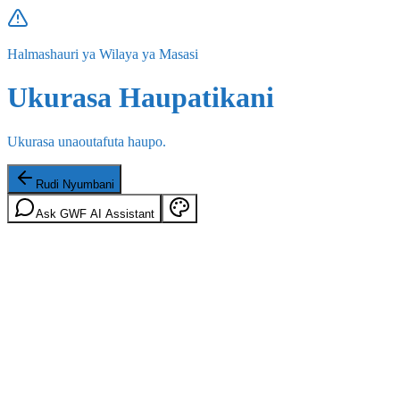
Halmashauri ya Wilaya ya Masasi
Ukurasa Haupatikani
Ukurasa unaoutafuta haupo.
Rudi Nyumbani
Ask GWF AI Assistant