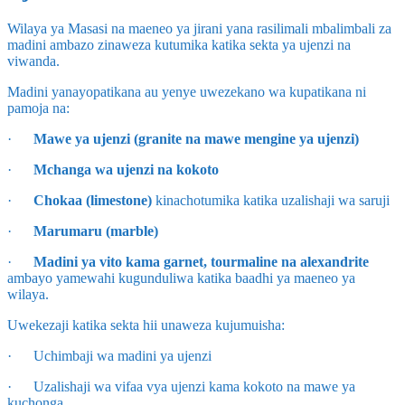
Wilaya ya Masasi na maeneo ya jirani yana rasilimali mbalimbali za
madini ambazo zinaweza kutumika katika sekta ya ujenzi na
viwanda.
Madini yanayopatikana au yenye uwezekano wa kupatikana ni
pamoja na:
·
Mawe ya ujenzi (granite na mawe mengine ya ujenzi)
·
Mchanga wa ujenzi na kokoto
·
Chokaa (limestone)
kinachotumika katika uzalishaji wa saruji
·
Marumaru (marble)
·
Madini ya vito kama garnet, tourmaline na alexandrite
ambayo yamewahi kugunduliwa katika baadhi ya maeneo ya
wilaya.
Uwekezaji katika sekta hii unaweza kujumuisha:
· Uchimbaji wa madini ya ujenzi
· Uzalishaji wa vifaa vya ujenzi kama kokoto na mawe ya
kuchonga